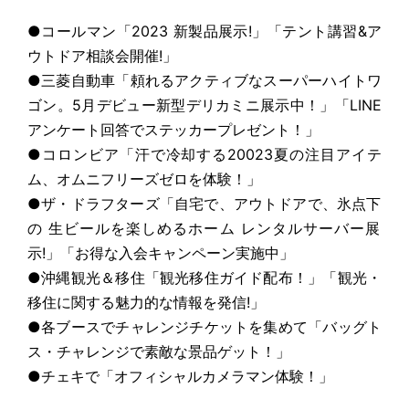
●コールマン「2023 新製品展示!」「テント講習&ア
ウトドア相談会開催!」
●三菱自動車「頼れるアクティブなスーパーハイトワ
ゴン。5月デビュー新型デリカミニ展示中！」「LINE
アンケート回答でステッカープレゼント！」
●コロンビア「汗で冷却する20023夏の注目アイテ
ム、オムニフリーズゼロを体験！」
●ザ・ドラフターズ「自宅で、アウトドアで、氷点下
の 生ビールを楽しめるホーム レンタルサーバー展
示!」「お得な入会キャンペーン実施中」
●沖縄観光＆移住「観光移住ガイド配布！」「観光・
移住に関する魅力的な情報を発信!」
●各ブースでチャレンジチケットを集めて「バッグト
ス・チャレンジで素敵な景品ゲット！」
●チェキで「オフィシャルカメラマン体験！」