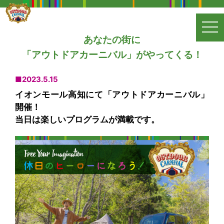
t
アウト
あなたの街に
o
ドアカ
「アウトドアカーニバル」がやってくる！
g
ーニバ
g
ル
■2023.5.15
l
イオンモール高知にて「アウトドアカーニバル」
e
開催！
n
当日は楽しいプログラムが満載です。
a
v
i
g
a
t
i
o