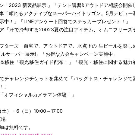
ン「2023 新製品展示!」「テント講習&アウトドア相談会開催!
車「頼れるアクティブなスーパーハイトワゴン。5月デビュー
示中！」「LINEアンケート回答でステッカープレゼント！」
ア「汗で冷却する20023夏の注目アイテム、オムニフリーズ
フターズ「自宅で、アウトドアで、氷点下の 生ビールを楽し
タルサーバー展示!」「お得な入会キャンペーン実施中」
＆移住「観光移住ガイド配布！」「観光・移住に関する魅力
」
でチャレンジチケットを集めて「バッグトス・チャレンジで
！」
「オフィシャルカメラマン体験！」
/5（土）・6（日）
10:00
～
17:00
広場
加は無料です。