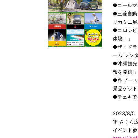
●コールマ
●三菱自動
リカミニ展
●コロンビ
体験！」
●ザ・ドラ
ーム レン
●沖縄観光
報を発信!
●各ブース
景品ゲット
●チェキで
2023/8
1F さくら
イベント参