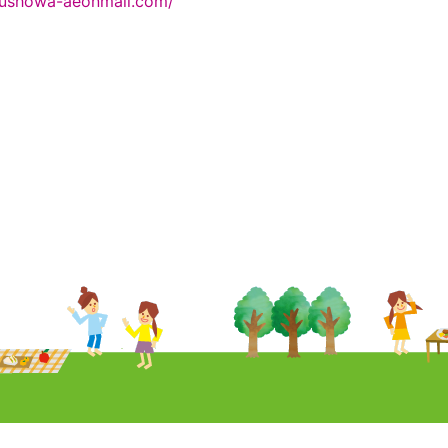
ofushowa-aeonmall.com/