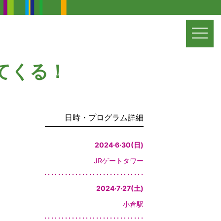
t
o
g
てくる！
g
l
e
n
日時・プログラム詳細
a
v
2024·6·30(日)
i
JRゲートタワー
g
a
2024·7·27(土)
t
小倉駅
i
o