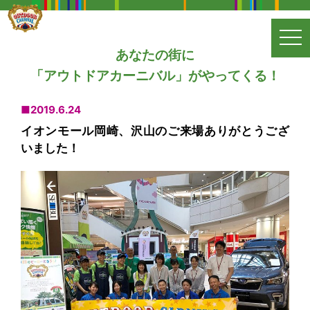
t
アウト
あなたの街に
o
ドアカ
「アウトドアカーニバル」がやってくる！
g
ーニバ
g
ル
■2019.6.24
l
イオンモール岡崎、沢山のご来場ありがとうござ
e
いました！
n
a
v
i
g
a
t
i
o